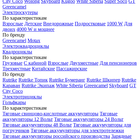
City Coco
Wolong
Skyboard
Kugoo
White Siberia
Super Soco
GT
Greencamel
Электроскутеры
По характеристикам
Взрослые
Детские
Внедорожные
Подростковые
1000 W
Для
двоих
4000 W и мощнее
По бренду
Greencamel
Motax
Электроквадроциклы
Квадроциклы
По характеристикам
Грузовые
С кабиной
Взрослые
Двухместные
Для пенсионеров
Трехместные
Китайские
Пассажирские
По бренду
Rutrike
Rutrike Топик
Rutrike Бумеранг
Rutrike Шкипер
Rutrike
Караван
Rutrike Экипаж
White Siberia
Greencamel
Skyboard
GT
City Coco
Электротрициклы
Гольфкары
По характеристикам
Тяговые свинцово-кислотные аккумуляторы
Тяговые
аккумуляторы 12 Вольт
Тяговые аккумуляторы 24 Вольт
Тяговые аккумуляторы 48 Вольт
Тяговые аккумуляторы для
погрузчиков
Тяговые аккумуляторы для электротележки
Тяговые аккумуляторы российского производства
Зарядные