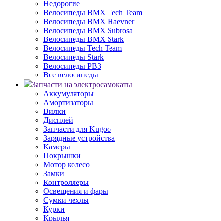
Недорогие
Велосипеды BMX Tech Team
Велосипеды BMX Haevner
Велосипеды BMX Subrosa
Велосипеды BMX Stark
Велосипеды Tech Team
Велосипеды Stark
Велосипеды РВЗ
Все велосипеды
Запчасти на электросамокаты
Аккумуляторы
Амортизаторы
Вилки
Дисплей
Запчасти для Kugoo
Зарядные устройства
Камеры
Покрышки
Мотор колесо
Замки
Контроллеры
Освещения и фары
Сумки чехлы
Курки
Крылья