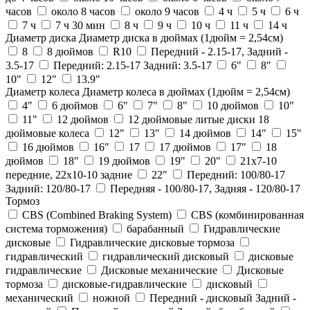
часов
около 8 часов
около 9 часов
4 ч
5 ч
6 ч
7 ч
7 ч 30 мин
8 ч
9 ч
10 ч
11 ч
14 ч
Диаметр диска
Диаметр диска в дюймах (1дюйм = 2,54см)
8
8 дюймов
R10
Передний - 2.15-17, Задний -
3.5-17
Передний: 2.15-17 Задний: 3.5-17
6"
8"
10"
12"
13.9"
Диаметр колеса
Диаметр колеса в дюймах (1дюйм = 2,54см)
4"
6 дюймов
6"
7"
8"
10 дюймов
10"
11"
12 дюймов
12 дюймовые литые диски 18
дюймовые колеса
12"
13"
14 дюймов
14"
15"
16 дюймов
16"
17
17 дюймов
17"
18
дюймов
18"
19 дюймов
19"
20"
21x7-10
передние, 22x10-10 задние
22"
Передний: 100/80-17
Задний: 120/80-17
Передняя - 100/80-17, Задняя - 120/80-17
Тормоз
CBS (Combined Braking System)
CBS (комбинированная
система торможения)
барабанный
Гидравлические
дисковые
Гидравлические дисковые тормоза
гидравлический
гидравлический дисковый
дисковые
гидравлические
Дисковые механические
Дисковые
тормоза
дисковые-гидравлические
дисковый
механический
ножной
Передний - дисковый Задний -