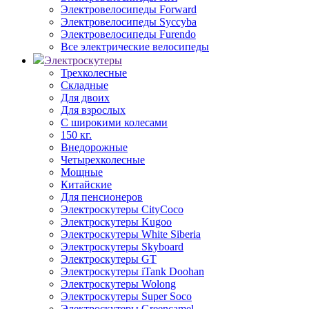
Электровелосипеды Forward
Электровелосипеды Syccyba
Электровелосипеды Furendo
Все электрические велосипеды
Электроскутеры
Трехколесные
Складные
Для двоих
Для взрослых
С широкими колесами
150 кг.
Внедорожные
Четырехколесные
Мощные
Китайские
Для пенсионеров
Электроскутеры CityCoco
Электроскутеры Kugoo
Электроскутеры White Siberia
Электроскутеры Skyboard
Электроскутеры GT
Электроскутеры iTank Doohan
Электроскутеры Wolong
Электроскутеры Super Soco
Электроскутеры Greencamel