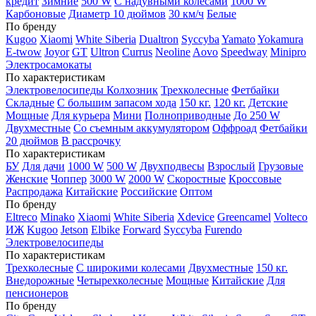
кредит
Зимние
500 W
С надувными колесами
1000 W
Карбоновые
Диаметр 10 дюймов
30 км/ч
Белые
По бренду
Kugoo
Xiaomi
White Siberia
Dualtron
Syccyba
Yamato
Yokamura
E-twow
Joyor
GT
Ultron
Currus
Neoline
Aovo
Speedway
Minipro
Электросамокаты
По характеристикам
Электровелосипеды Колхозник
Трехколесные
Фетбайки
Складные
С большим запасом хода
150 кг.
120 кг.
Детские
Мощные
Для курьера
Мини
Полноприводные
До 250 W
Двухместные
Со съемным аккумулятором
Оффроад
Фетбайки
20 дюймов
В рассрочку
По характеристикам
БУ
Для дачи
1000 W
500 W
Двухподвесы
Взрослый
Грузовые
Женские
Чоппер
3000 W
2000 W
Скоростные
Кроссовые
Распродажа
Китайские
Российские
Оптом
По бренду
Eltreco
Minako
Xiaomi
White Siberia
Xdevice
Greencamel
Volteco
ИЖ
Kugoo
Jetson
Elbike
Forward
Syccyba
Furendo
Электровелосипеды
По характеристикам
Трехколесные
С широкими колесами
Двухместные
150 кг.
Внедорожные
Четырехколесные
Мощные
Китайские
Для
пенсионеров
По бренду