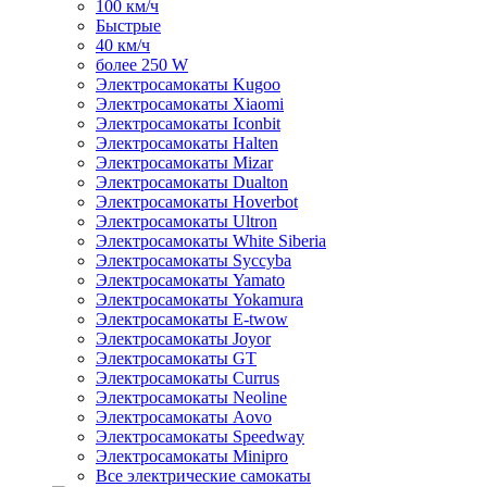
100 км/ч
Быстрые
40 км/ч
более 250 W
Электросамокаты Kugoo
Электросамокаты Xiaomi
Электросамокаты Iconbit
Электросамокаты Halten
Электросамокаты Mizar
Электросамокаты Dualton
Электросамокаты Hoverbot
Электросамокаты Ultron
Электросамокаты White Siberia
Электросамокаты Syccyba
Электросамокаты Yamato
Электросамокаты Yokamura
Электросамокаты E-twow
Электросамокаты Joyor
Электросамокаты GT
Электросамокаты Currus
Электросамокаты Neoline
Электросамокаты Aovo
Электросамокаты Speedway
Электросамокаты Minipro
Все электрические самокаты