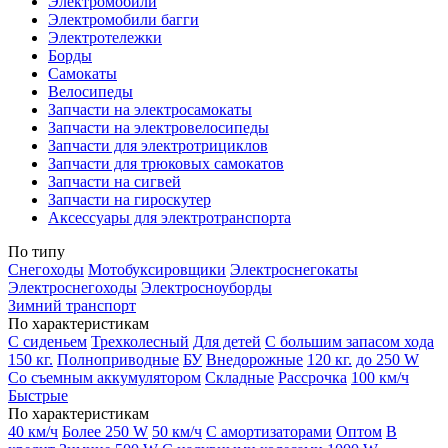
Электромобили
Электромобили багги
Электротележки
Борды
Самокаты
Велосипеды
Запчасти на электросамокаты
Запчасти на электровелосипеды
Запчасти для электротрициклов
Запчасти для трюковых самокатов
Запчасти на сигвей
Запчасти на гироскутер
Аксессуары для электротранспорта
По типу
Снегоходы
Мотобуксировщики
Электроснегокаты
Электроснегоходы
Электросноуборды
Зимний транспорт
По характеристикам
С сиденьем
Трехколесный
Для детей
С большим запасом хода
150 кг.
Полноприводные
БУ
Внедорожные
120 кг.
до 250 W
Со съемным аккумулятором
Складные
Рассрочка
100 км/ч
Быстрые
По характеристикам
40 км/ч
Более 250 W
50 км/ч
С амортизаторами
Оптом
В