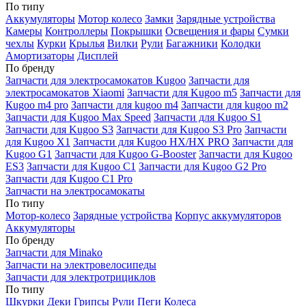
По типу
Аккумуляторы
Мотор колесо
Замки
Зарядные устройства
Камеры
Контроллеры
Покрышки
Освещения и фары
Сумки
чехлы
Курки
Крылья
Вилки
Рули
Багажники
Колодки
Амортизаторы
Дисплей
По бренду
Запчасти для электросамокатов Kugoo
Запчасти для
электросамокатов Xiaomi
Запчасти для Kugoo m5
Запчасти для
Кugoo m4 pro
Запчасти для kugoo m4
Запчасти для kugoo m2
Запчасти для Kugoo Max Speed
Запчасти для Kugoo S1
Запчасти для Kugoo S3
Запчасти для Kugoo S3 Pro
Запчасти
для Kugoo X1
Запчасти для Kugoo HX/HX PRO
Запчасти для
Kugoo G1
Запчасти для Kugoo G-Booster
Запчасти для Kugoo
ES3
Запчасти для Kugoo C1
Запчасти для Kugoo G2 Pro
Запчасти для Kugoo C1 Pro
Запчасти на электросамокаты
По типу
Мотор-колесо
Зарядные устройства
Корпус аккумуляторов
Аккумуляторы
По бренду
Запчасти для Minako
Запчасти на электровелосипеды
Запчасти для электротрициклов
По типу
Шкурки
Деки
Грипсы
Рули
Пеги
Колеса