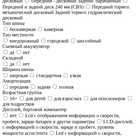
дисковый
Передний - дисковый Задний- барабанный
Передний и задний диск 240 мм (CBS)
Передний тормоз:
механический дисковый Задний тормоз: гидравлический
дисковый
Тип шины
бескамерная
камерная
Тип местности
внедорожный
городской
шоссейный
Съемный аккумулятор
да
нет
Складной
да
нет
Ширина шины
широкая
стандартная
узкая
Амортизация
передняя
задняя
полная
Возрастная группа
16+
для детей
для взрослых
для пенсионеров
для подростков
Дисплей, бортовой компьютер
нет
Lcd c отображением информации о скорости,
пробеге, заряде батареи и другие параметры
LCD-дисплей,
с информацией о скорости, заряде и пробеге, уровень
мощности ассистента
Led с информацией о скорости,