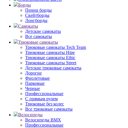
Борды
Пенни борды
Скейтборды
Лонгборды
Самокаты
Детские самокаты
Все самокаты
Трюковые самокаты
Трюковые самокаты Tech Team
Трюковые самокаты Hipe
Трюковые самокаты Ethic
Трюковые самокаты Street
Детские трюковые самокаты
Дорогие
Фиолетовые
Парковые
Черные
Профессиональные
С прямым рулем
Трюковые без колес
Все трюковые самокаты
Велосипеды
Велосипеды BMX
Профессиональные