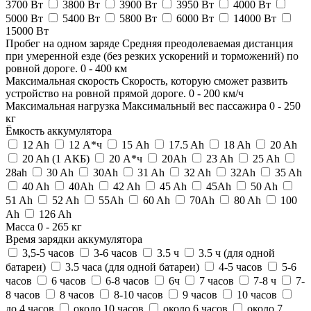
3700 Вт
3800 Вт
3900 Вт
3950 Вт
4000 Вт
5000 Вт
5400 Вт
5800 Вт
6000 Вт
14000 Вт
15000 Вт
Пробег на одном заряде
Средняя преодолеваемая дистанция
при умеренной езде (без резких ускорений и торможений) по
ровной дороге.
0
-
400
км
Максимальная скорость
Скорость, которую сможет развить
устройство на ровной прямой дороге.
0
-
200
км/ч
Максимальная нагрузка
Максимальный вес пассажира
0
-
250
кг
Ёмкость аккумулятора
12 Ah
12 А*ч
15 Ah
17.5 Ah
18 Ah
20 Ah
20 Ah (1 АКБ)
20 А*ч
20Ah
23 Ah
25 Ah
28ah
30 Ah
30Ah
31 Ah
32 Ah
32Ah
35 Ah
40 Ah
40Ah
42 Ah
45 Ah
45Ah
50 Ah
51 Ah
52 Ah
55Ah
60 Ah
70Ah
80 Ah
100
Ah
126 Ah
Масса
0
-
265
кг
Время зарядки аккумулятора
3,5-5 часов
3-6 часов
3.5 ч
3.5 ч (для одной
батареи)
3.5 часа (для одной батареи)
4-5 часов
5-6
часов
6 часов
6-8 часов
6ч
7 часов
7-8 ч
7-
8 часов
8 часов
8-10 часов
9 часов
10 часов
до 4 часов
около 10 часов
около 6 часов
около 7