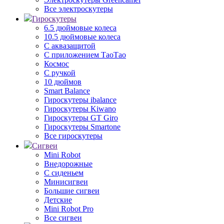
Все электроскутеры
Гироскутеры
6.5 дюймовые колеса
10.5 дюймовые колеса
С аквазащитой
С приложением ТаоТао
Космос
С ручкой
10 дюймов
Smart Balance
Гироскутеры ibalance
Гироскутеры Kiwano
Гироскутеры GT Giro
Гироскутеры Smartone
Все гироскутеры
Сигвеи
Mini Robot
Внедорожные
С сиденьем
Минисигвеи
Большие сигвеи
Детские
Mini Robot Pro
Все сигвеи