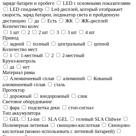
заряде батареи и пробеге
LED с основными показателями
LED спидометр
Led-дисплей, который отображает
скорость, заряд батареи, индикатор света и пройденную
дистанцию
да
Есть
ЖК
ЖК-дисплей
Количество колес
1 шт
2
2 шт
3
3 шт
4 шт
Привод
задний
полный
центральный
цепной
Количество мест
1
1-местный
2
2-местный
Круиз-контроль
да
нет
Материал рамы
Алюминиевый сплав
алюминий
Кованый
алюминиевый сплав
сталь
Протектор
дорожный
внедорожный
слик
Световое оборудование
фара
подсветка деки
стоп-сигнал
Тип аккумулятора
GEL
Li-ion
SLA GEL
гелевый SLA Chilwee
Полимерная литиевая
свинцово-кислотная
Свинцово-
кислотная (можно использовать с литиевой батареей)