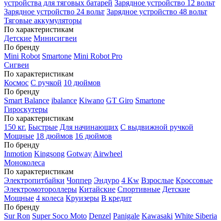
устройства для тяговых батарей
Зарядное устройство 12 вольт
Зарядное устройство 24 вольт
Зарядное устройство 48 вольт
Тяговые аккумуляторы
По характеристикам
Детские
Минисигвеи
По бренду
Mini Robot
Smartone
Mini Robot Pro
Сигвеи
По характеристикам
Космос
С ручкой
10 дюймов
По бренду
Smart Balance
ibalance
Kiwano
GT Giro
Smartone
Гироскутеры
По характеристикам
150 кг.
Быстрые
Для начинающих
С выдвижной ручкой
Мощные
18 дюймов
16 дюймов
По бренду
Inmotion
Kingsong
Gotway
Airwheel
Моноколеса
По характеристикам
Электропитбайки
Чоппер
Эндуро
4 Kw
Взрослые
Кроссовые
Электромотороллеры
Китайские
Спортивные
Детские
Мощные
4 колеса
Круизеры
В кредит
По бренду
Sur Ron
Super Soco Moto
Denzel
Panigale
Kawasaki
White Siberia