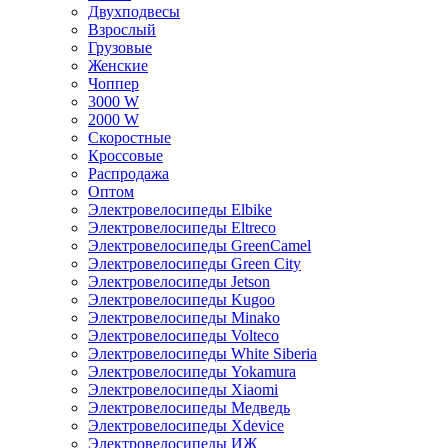
Двухподвесы
Взрослый
Грузовые
Женские
Чоппер
3000 W
2000 W
Скоростные
Кроссовые
Распродажа
Оптом
Электровелосипеды Elbike
Электровелосипеды Eltreco
Электровелосипеды GreenCamel
Электровелосипеды Green City
Электровелосипеды Jetson
Электровелосипеды Kugoo
Электровелосипеды Minako
Электровелосипеды Volteco
Электровелосипеды White Siberia
Электровелосипеды Yokamura
Электровелосипеды Xiaomi
Электровелосипеды Медведь
Электровелосипеды Xdevice
Электровелосипеды ИЖ