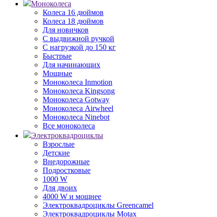
Моноколеса
Колеса 16 дюймов
Колеса 18 дюймов
Для новичков
С выдвижной ручкой
С нагрузкой до 150 кг
Быстрые
Для начинающих
Мощные
Моноколеса Inmotion
Моноколеса Kingsong
Моноколеса Gotway
Моноколеса Airwheel
Моноколеса Ninebot
Все моноколеса
Электроквадроциклы
Взрослые
Детские
Внедорожные
Подростковые
1000 W
Для двоих
4000 W и мощнее
Электроквадроциклы Greencamel
Электроквадроциклы Motax