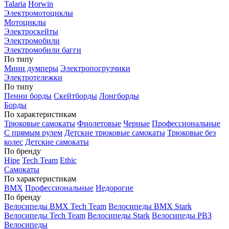
Talaria
Horwin
Электромотоциклы
Мотоциклы
Электроскейты
Электромобили
Электромобили багги
По типу
Мини думперы
Электропогрузчики
Электротележки
По типу
Пенни борды
Скейтборды
Лонгборды
Борды
По характеристикам
Трюковые самокаты
Фиолетовые
Черные
Профессиональные
С прямым рулем
Детские трюковые самокаты
Трюковые без
колес
Детские самокаты
По бренду
Hipe
Tech Team
Ethic
Самокаты
По характеристикам
BMX
Профессиональные
Недорогие
По бренду
Велосипеды BMX Tech Team
Велосипеды BMX Stark
Велосипеды Tech Team
Велосипеды Stark
Велосипеды РВЗ
Велосипеды