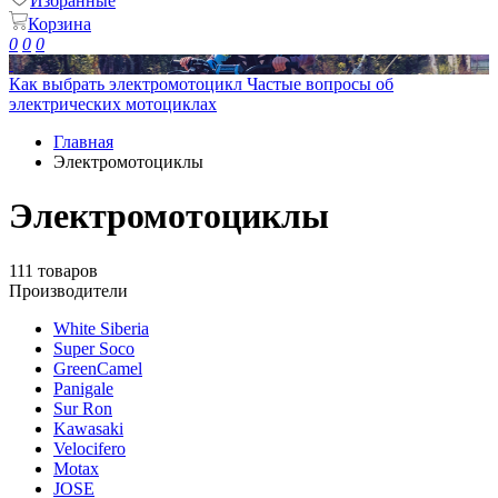
Избранные
Корзина
0
0
0
Как выбрать электромотоцикл
Частые вопросы об
электрических мотоциклах
Главная
Электромотоциклы
Электромотоциклы
111 товаров
Производители
White Siberia
Super Soco
GreenCamel
Panigale
Sur Ron
Kawasaki
Velocifero
Motax
JOSE