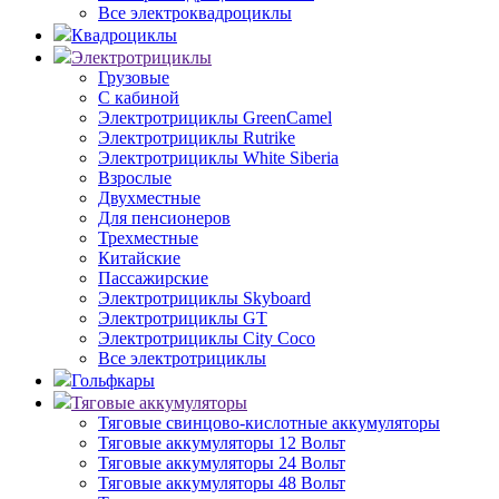
Все электроквадроциклы
Квадроциклы
Электротрициклы
Грузовые
С кабиной
Электротрициклы GreenCamel
Электротрициклы Rutrike
Электротрициклы White Siberia
Взрослые
Двухместные
Для пенсионеров
Трехместные
Китайские
Пассажирские
Электротрициклы Skyboard
Электротрициклы GT
Электротрициклы City Coco
Все электротрициклы
Гольфкары
Тяговые аккумуляторы
Тяговые свинцово-кислотные аккумуляторы
Тяговые аккумуляторы 12 Вольт
Тяговые аккумуляторы 24 Вольт
Тяговые аккумуляторы 48 Вольт