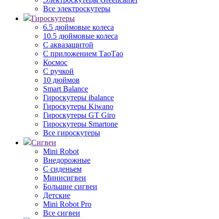
Все электроскутеры
Гироскутеры
6.5 дюймовые колеса
10.5 дюймовые колеса
С аквазащитой
С приложением ТаоТао
Космос
С ручкой
10 дюймов
Smart Balance
Гироскутеры ibalance
Гироскутеры Kiwano
Гироскутеры GT Giro
Гироскутеры Smartone
Все гироскутеры
Сигвеи
Mini Robot
Внедорожные
С сиденьем
Минисигвеи
Большие сигвеи
Детские
Mini Robot Pro
Все сигвеи