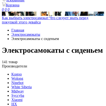
Избранные
Корзина
0
0
0
Как выбрать электросамокат
Что следует знать перед
покупкой этого девайса
Главная
Электросамокаты
Электросамокаты с сиденьем
Электросамокаты с сиденьем
141 товар
Производители
Kugoo
Wolong
Ninebot
White Siberia
Midway
Syccyba
Xiaomi
HX