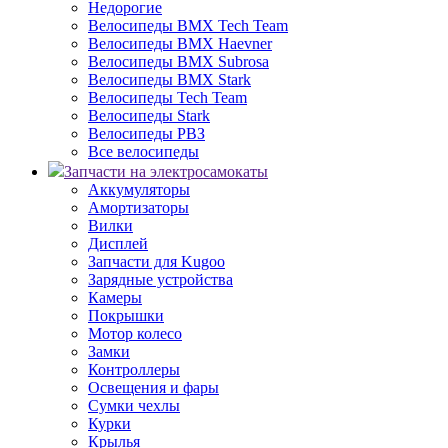
Недорогие
Велосипеды BMX Tech Team
Велосипеды BMX Haevner
Велосипеды BMX Subrosa
Велосипеды BMX Stark
Велосипеды Tech Team
Велосипеды Stark
Велосипеды РВЗ
Все велосипеды
Запчасти на электросамокаты
Аккумуляторы
Амортизаторы
Вилки
Дисплей
Запчасти для Kugoo
Зарядные устройства
Камеры
Покрышки
Мотор колесо
Замки
Контроллеры
Освещения и фары
Сумки чехлы
Курки
Крылья