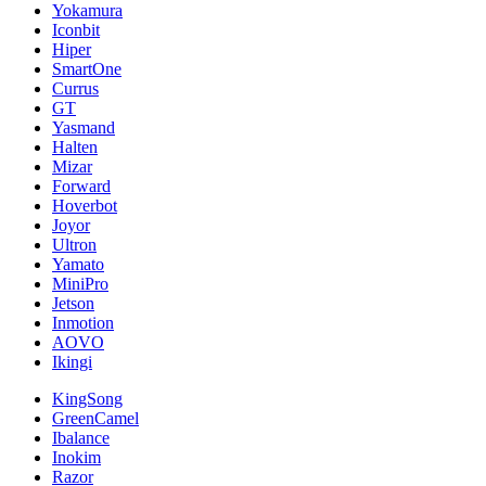
Yokamura
Iconbit
Hiper
SmartOne
Currus
GT
Yasmand
Halten
Mizar
Forward
Hoverbot
Joyor
Ultron
Yamato
MiniPro
Jetson
Inmotion
AOVO
Ikingi
KingSong
GreenCamel
Ibalance
Inokim
Razor