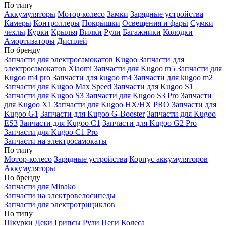
По типу
Аккумуляторы
Мотор колесо
Замки
Зарядные устройства
Камеры
Контроллеры
Покрышки
Освещения и фары
Сумки
чехлы
Курки
Крылья
Вилки
Рули
Багажники
Колодки
Амортизаторы
Дисплей
По бренду
Запчасти для электросамокатов Kugoo
Запчасти для
электросамокатов Xiaomi
Запчасти для Kugoo m5
Запчасти для
Кugoo m4 pro
Запчасти для kugoo m4
Запчасти для kugoo m2
Запчасти для Kugoo Max Speed
Запчасти для Kugoo S1
Запчасти для Kugoo S3
Запчасти для Kugoo S3 Pro
Запчасти
для Kugoo X1
Запчасти для Kugoo HX/HX PRO
Запчасти для
Kugoo G1
Запчасти для Kugoo G-Booster
Запчасти для Kugoo
ES3
Запчасти для Kugoo C1
Запчасти для Kugoo G2 Pro
Запчасти для Kugoo C1 Pro
Запчасти на электросамокаты
По типу
Мотор-колесо
Зарядные устройства
Корпус аккумуляторов
Аккумуляторы
По бренду
Запчасти для Minako
Запчасти на электровелосипеды
Запчасти для электротрициклов
По типу
Шкурки
Деки
Грипсы
Рули
Пеги
Колеса