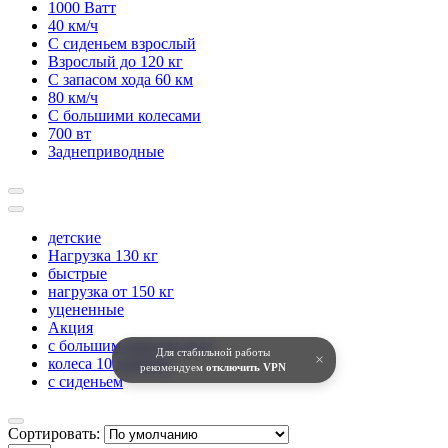
1000 Ватт
40 км/ч
С сиденьем взрослый
Взрослый до 120 кг
С запасом хода 60 км
80 км/ч
С большими колесами
700 вт
Заднеприводные
детские
Нагрузка 130 кг
быстрые
нагрузка от 150 кг
уцененные
Акция
с большим запасом хода
Для стабильной работы
×
колеса 10 дюймов
рекомендуем
отключить VPN
с сиденьем
Сортировать: