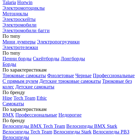
Talaria
Horwin
Электромотоциклы
Мотоциклы
Электроскейты
Электромобили
Электромобили багги
По типу
Мини думперы
Электропогрузчики
Электротележки
По типу
Пенни борды
Скейтборды
Лонгборды
Борды
По характеристикам
Трюковые самокаты
Фиолетовые
Черные
Профессиональные
С прямым рулем
Детские трюковые самокаты
Трюковые без
колес
Детские самокаты
По бренду
Hipe
Tech Team
Ethic
Самокаты
По характеристикам
BMX
Профессиональные
Недорогие
По бренду
Велосипеды BMX Tech Team
Велосипеды BMX Stark
Велосипеды Tech Team
Велосипеды Stark
Велосипеды РВЗ
Велосипеды