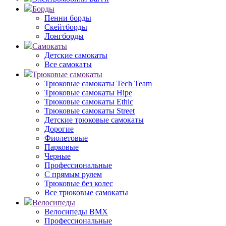
Борды
Пенни борды
Скейтборды
Лонгборды
Самокаты
Детские самокаты
Все самокаты
Трюковые самокаты
Трюковые самокаты Tech Team
Трюковые самокаты Hipe
Трюковые самокаты Ethic
Трюковые самокаты Street
Детские трюковые самокаты
Дорогие
Фиолетовые
Парковые
Черные
Профессиональные
С прямым рулем
Трюковые без колес
Все трюковые самокаты
Велосипеды
Велосипеды BMX
Профессиональные