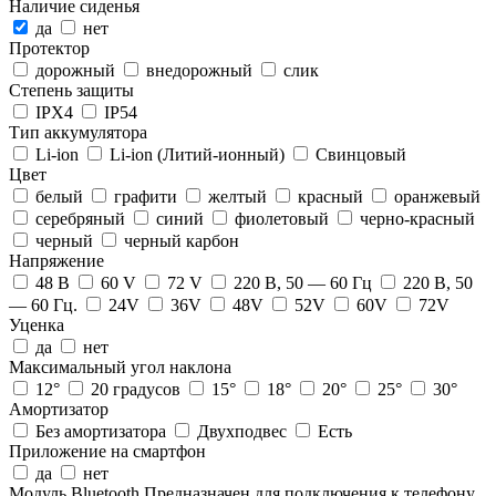
Наличие сиденья
да
нет
Протектор
дорожный
внедорожный
слик
Степень защиты
IPX4
IP54
Тип аккумулятора
Li-ion
Li-ion (Литий-ионный)
Свинцовый
Цвет
белый
графити
желтый
красный
оранжевый
серебряный
синий
фиолетовый
черно-красный
черный
черный карбон
Напряжение
48 В
60 V
72 V
220 В, 50 — 60 Гц
220 В, 50
— 60 Гц.
24V
36V
48V
52V
60V
72V
Уценка
да
нет
Максимальный угол наклона
12°
20 градусов
15°
18°
20°
25°
30°
Амортизатор
Без амортизатора
Двухподвес
Есть
Приложение на смартфон
да
нет
Модуль Bluetooth
Предназначен для подключения к телефону