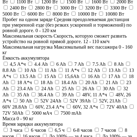
Вт
1100 Вт
1200 Вт
1500 Вт
1600 Вт
2000 Вт
2400 Вт
2800 Вт
3000 Вт
3200 Вт
3300 Вт
5000 Вт
6000 Вт
8000 Вт
10000 Вт
10080 Вт
Пробег на одном заряде
Средняя преодолеваемая дистанция
при умеренной езде (без резких ускорений и торможений) по
ровной дороге.
0
-
120
км
Максимальная скорость
Скорость, которую сможет развить
устройство на ровной прямой дороге.
12
-
110
км/ч
Максимальная нагрузка
Максимальный вес пассажира
0
-
160
кг
Ёмкость аккумулятора
4,5 А*ч
4.4 Ah
6 Ah
7 Ah
7.5 Ah
8 Ah
8.8 Ah
10 Ah
11 Ah
11 А*ч
12 Ah
13 Ah
13
А*ч
13.5 Ah
15 Ah
15,6Ah
16 Ah
17 Ah
18
Ah
18 А*ч
18 Аh
18.4 Ah
20 Ah
21 Ah
23
Ah
23.4 Ah
24 Ah
25 Ah
26 Ah
30 Ah
32
Ah
35 Ah
38.4 Ah
39 Ah
48V, 11 А*ч
48V, 26
А*ч
50 Ah
52V 24Ah
52V 39Ah
52V, 21Ah
60V 28.8Ah
60V, 23.4 А*ч
60V, 32 А*ч
72V 40Ah
72V 50Ah
5000 мАч
7500 mAh
Масса
0
-
90
кг
Время зарядки аккумулятора
3 часа
6 часов
6,5 ч
6-8 часов
7 часов
8
часов
16 часов
До 100% — за 4 часа.
До 100% — за