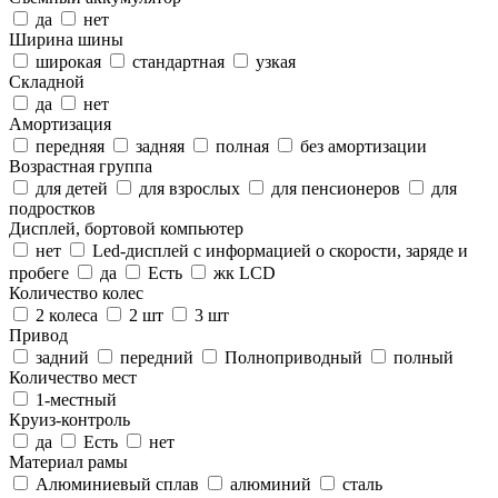
да
нет
Ширина шины
широкая
стандартная
узкая
Складной
да
нет
Амортизация
передняя
задняя
полная
без амортизации
Возрастная группа
для детей
для взрослых
для пенсионеров
для
подростков
Дисплей, бортовой компьютер
нет
Led-дисплей c информацией о скорости, заряде и
пробеге
да
Есть
жк LCD
Количество колес
2 колеса
2 шт
3 шт
Привод
задний
передний
Полноприводный
полный
Количество мест
1-местный
Круиз-контроль
да
Есть
нет
Материал рамы
Алюминиевый сплав
алюминий
сталь