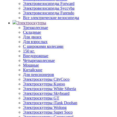
Электровелосипеды Forward
Электровелосипеды Syccyba
Электровелосипеды Furendo
Все электрические велосипеды
Электроскутеры
Трехколесные
Складные
Для двоих
Для взрослых
С широкими колесами
150 кг.
Внедорожные
Четырехколесные
Мощные
Китайские
Для пенсионеров
Электроскутеры CityCoco
Электроскутеры Kugoo
Электроскутеры White Siberia
Электроскутеры Skyboard
Электроскутеры GT
Электроскутеры iTank Doohan
Электроскутеры Wolong
Электроскутеры Super Soco
Электроскутеры Greencamel