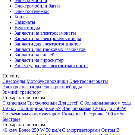
Электромобили
Электромобили багги
Электротележки
Борды
Самокаты
Велосипеды
Запчасти на электросамокаты
Запчасти на электровелосипеды
Запчасти для электротрициклов
Запчасти для трюковых самокатов
Запчасти на сигвей
Запчасти на гироскутер
Аксессуары для электротранспорта
По типу
Снегоходы
Мотобуксировщики
Электроснегокаты
Электроснегоходы
Электросноуборды
Зимний транспорт
По характеристикам
С сиденьем
Трехколесный
Для детей
С большим запасом хода
150 кг.
Полноприводные
БУ
Внедорожные
120 кг.
до 250 W
Со съемным аккумулятором
Складные
Рассрочка
100 км/ч
Быстрые
По характеристикам
40 км/ч
Более 250 W
50 км/ч
С амортизаторами
Оптом
В