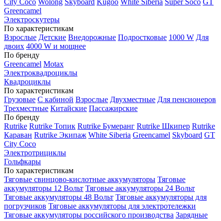
City Coco
Wolong
Skyboard
Kugoo
White Siberia
Super Soco
GT
Greencamel
Электроскутеры
По характеристикам
Взрослые
Детские
Внедорожные
Подростковые
1000 W
Для
двоих
4000 W и мощнее
По бренду
Greencamel
Motax
Электроквадроциклы
Квадроциклы
По характеристикам
Грузовые
С кабиной
Взрослые
Двухместные
Для пенсионеров
Трехместные
Китайские
Пассажирские
По бренду
Rutrike
Rutrike Топик
Rutrike Бумеранг
Rutrike Шкипер
Rutrike
Караван
Rutrike Экипаж
White Siberia
Greencamel
Skyboard
GT
City Coco
Электротрициклы
Гольфкары
По характеристикам
Тяговые свинцово-кислотные аккумуляторы
Тяговые
аккумуляторы 12 Вольт
Тяговые аккумуляторы 24 Вольт
Тяговые аккумуляторы 48 Вольт
Тяговые аккумуляторы для
погрузчиков
Тяговые аккумуляторы для электротележки
Тяговые аккумуляторы российского производства
Зарядные