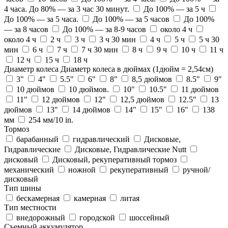
4 часа. До 80% — за 3 час 30 минут.
До 100% — за 5 ч
До 100% — за 5 часа.
До 100% — за 5 часов
До 100%
— за 8 часов
До 100% — за 8-9 часов
около 4 ч
около 4 ч
2 ч
3 ч
3 ч 30 мин
4 ч
5 ч
5 ч 30
мин
6 ч
7 ч
7 ч 30 мин
8 ч
9 ч
10 ч
11 ч
12 ч
15 ч
18 ч
Диаметр колеса
Диаметр колеса в дюймах (1дюйм = 2,54см)
3"
4"
5.5"
6"
8"
8,5 дюймов
8.5"
9"
10 дюймов
10 дюймов.
10"
10.5"
11 дюймов
11"
12 дюймов
12"
12,5 дюймов
12.5"
13
дюймов
13"
14 дюймов
14"
15"
16"
138
мм
254 мм/10 in.
Тормоз
барабанный
гидравлический
Дисковые,
Гидравлические
Дисковые, Гидравлические Nutt
дисковый
Дисковый, рекуперативный тормоз
механический
ножной
рекуперативный
ручной/
дисковый
Тип шины
бескамерная
камерная
литая
Тип местности
внедорожный
городской
шоссейный
Съемный аккумулятор