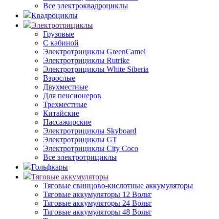
Все электроквадроциклы
Квадроциклы
Электротрициклы
Грузовые
С кабиной
Электротрициклы GreenCamel
Электротрициклы Rutrike
Электротрициклы White Siberia
Взрослые
Двухместные
Для пенсионеров
Трехместные
Китайские
Пассажирские
Электротрициклы Skyboard
Электротрициклы GT
Электротрициклы City Coco
Все электротрициклы
Гольфкары
Тяговые аккумуляторы
Тяговые свинцово-кислотные аккумуляторы
Тяговые аккумуляторы 12 Вольт
Тяговые аккумуляторы 24 Вольт
Тяговые аккумуляторы 48 Вольт