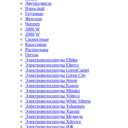
Двухподвесы
Взрослый
Грузовые
Женские
Чоппер
3000 W
2000 W
Скоростные
Кроссовые
Распродажа
Оптом
Электровелосипеды Elbike
Электровелосипеды Eltreco
Электровелосипеды GreenCamel
Электровелосипеды Green City
Электровелосипеды Jetson
Электровелосипеды Kugoo
Электровелосипеды Minako
Электровелосипеды Volteco
Электровелосипеды White Siberia
Электровелосипеды Yokamura
Электровелосипеды Xiaomi
Электровелосипеды Медведь
Электровелосипеды Xdevice
Электровелосипеды ИЖ