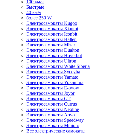
100 км/ч
Быстрые
40 км/ч
более 250 W
Электросамокаты Kugoo
Электросамокаты Xiaomi
Электросамокаты Iconbit
Электросамокаты Halten
Электросамокаты Mizar
Электросамокаты Dualton
Электросамокаты Hoverbot
Электросамокаты Ultron
Электросамокаты White Siberia
Электросамокаты Syccyba
Электросамокаты Yamato
Электросамокаты Yokamura
Электросамокаты E-twow
Электросамокаты Joyor
Электросамокаты GT
Электросамокаты Currus
Электросамокаты Neoline
Электросамокаты Aovo
Электросамокаты Speedway
Электросамокаты Minipro
Все электрические самокаты