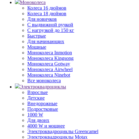
Моноколеса
Колеса 16 дюймов
Колеса 18 дюймов
Для новичков
С выдвижной ручкой
С нагрузкой до 150 кг
Быстрые
Для начинающих
Мощные
Моноколеса Inmotion
Моноколеса Kingsong
Моноколеса Gotway
Моноколеса Airwheel
Моноколеса Ninebot
Все моноколеса
Электроквадроциклы
Взрослые
Детские
Внедорожные
Подростковые
1000 W
Для двоих
4000 W и мощнее
Электроквадроциклы Greencamel
Электроквадроциклы Motax