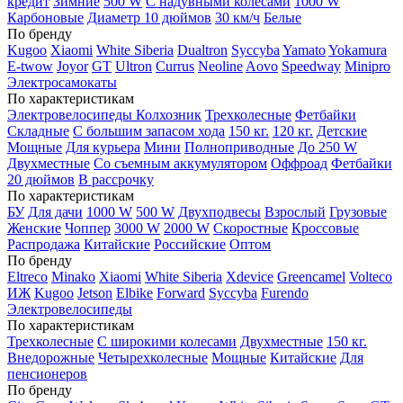
кредит
Зимние
500 W
С надувными колесами
1000 W
Карбоновые
Диаметр 10 дюймов
30 км/ч
Белые
По бренду
Kugoo
Xiaomi
White Siberia
Dualtron
Syccyba
Yamato
Yokamura
E-twow
Joyor
GT
Ultron
Currus
Neoline
Aovo
Speedway
Minipro
Электросамокаты
По характеристикам
Электровелосипеды Колхозник
Трехколесные
Фетбайки
Складные
С большим запасом хода
150 кг.
120 кг.
Детские
Мощные
Для курьера
Мини
Полноприводные
До 250 W
Двухместные
Со съемным аккумулятором
Оффроад
Фетбайки
20 дюймов
В рассрочку
По характеристикам
БУ
Для дачи
1000 W
500 W
Двухподвесы
Взрослый
Грузовые
Женские
Чоппер
3000 W
2000 W
Скоростные
Кроссовые
Распродажа
Китайские
Российские
Оптом
По бренду
Eltreco
Minako
Xiaomi
White Siberia
Xdevice
Greencamel
Volteco
ИЖ
Kugoo
Jetson
Elbike
Forward
Syccyba
Furendo
Электровелосипеды
По характеристикам
Трехколесные
С широкими колесами
Двухместные
150 кг.
Внедорожные
Четырехколесные
Мощные
Китайские
Для
пенсионеров
По бренду