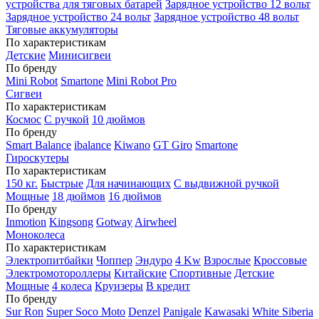
устройства для тяговых батарей
Зарядное устройство 12 вольт
Зарядное устройство 24 вольт
Зарядное устройство 48 вольт
Тяговые аккумуляторы
По характеристикам
Детские
Минисигвеи
По бренду
Mini Robot
Smartone
Mini Robot Pro
Сигвеи
По характеристикам
Космос
С ручкой
10 дюймов
По бренду
Smart Balance
ibalance
Kiwano
GT Giro
Smartone
Гироскутеры
По характеристикам
150 кг.
Быстрые
Для начинающих
С выдвижной ручкой
Мощные
18 дюймов
16 дюймов
По бренду
Inmotion
Kingsong
Gotway
Airwheel
Моноколеса
По характеристикам
Электропитбайки
Чоппер
Эндуро
4 Kw
Взрослые
Кроссовые
Электромотороллеры
Китайские
Спортивные
Детские
Мощные
4 колеса
Круизеры
В кредит
По бренду
Sur Ron
Super Soco Moto
Denzel
Panigale
Kawasaki
White Siberia