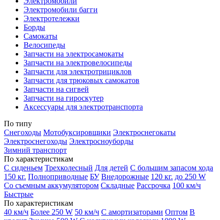
Электромобили
Электромобили багги
Электротележки
Борды
Самокаты
Велосипеды
Запчасти на электросамокаты
Запчасти на электровелосипеды
Запчасти для электротрициклов
Запчасти для трюковых самокатов
Запчасти на сигвей
Запчасти на гироскутер
Аксессуары для электротранспорта
По типу
Снегоходы
Мотобуксировщики
Электроснегокаты
Электроснегоходы
Электросноуборды
Зимний транспорт
По характеристикам
С сиденьем
Трехколесный
Для детей
С большим запасом хода
150 кг.
Полноприводные
БУ
Внедорожные
120 кг.
до 250 W
Со съемным аккумулятором
Складные
Рассрочка
100 км/ч
Быстрые
По характеристикам
40 км/ч
Более 250 W
50 км/ч
С амортизаторами
Оптом
В