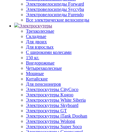
Электровелосипеды Forward
Электровелосипеды Syccyba
Электровелосипеды Furendo
Все электрические велосипеды
Электроскутеры
Трехколесные
Складные
Для двоих
Для взрослых
С широкими колесами
150 кг.
Внедорожные
Четырехколесные
Мощные
Китайские
Для пенсионеров
Электроскутеры CityCoco
Электроскутеры Kugoo
Электроскутеры White Siberia
Электроскутеры Skyboard
Электроскутеры GT
Электроскутеры iTank Doohan
Электроскутеры Wolong
Электроскутеры Super Soco
Электроскутеры Greencamel