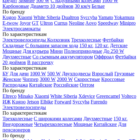
кредит
Зимние
500 W
С надувными колесами
1000 W
Карбоновые
Диаметр 10 дюймов
30 км/ч
Белые
По бренду
Kugoo
Xiaomi
White Siberia
Dualtron
Syccyba
Yamato
Yokamura
E-twow
Joyor
GT
Ultron
Currus
Neoline
Aovo
Speedway
Minipro
Электросамокаты
По характеристикам
Электровелосипеды Колхозник
Трехколесные
Фетбайки
Складные
С большим запасом хода
150 кг.
120 кг.
Детские
Мощные
Для курьера
Мини
Полноприводные
До 250 W
Двухместные
Со съемным аккумулятором
Оффроад
Фетбайки
20 дюймов
В рассрочку
По характеристикам
БУ
Для дачи
1000 W
500 W
Двухподвесы
Взрослый
Грузовые
Женские
Чоппер
3000 W
2000 W
Скоростные
Кроссовые
Распродажа
Китайские
Российские
Оптом
По бренду
Eltreco
Minako
Xiaomi
White Siberia
Xdevice
Greencamel
Volteco
ИЖ
Kugoo
Jetson
Elbike
Forward
Syccyba
Furendo
Электровелосипеды
По характеристикам
Трехколесные
С широкими колесами
Двухместные
150 кг.
Внедорожные
Четырехколесные
Мощные
Китайские
Для
пенсионеров
По бренду