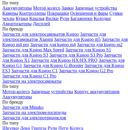
По типу
Аккумуляторы
Мотор колесо
Замки
Зарядные устройства
Камеры
Контроллеры
Покрышки
Освещения и фары
Сумки
чехлы
Курки
Крылья
Вилки
Рули
Багажники
Колодки
Амортизаторы
Дисплей
По бренду
Запчасти для электросамокатов Kugoo
Запчасти для
электросамокатов Xiaomi
Запчасти для Kugoo m5
Запчасти для
Кugoo m4 pro
Запчасти для kugoo m4
Запчасти для kugoo m2
Запчасти для Kugoo Max Speed
Запчасти для Kugoo S1
Запчасти для Kugoo S3
Запчасти для Kugoo S3 Pro
Запчасти
для Kugoo X1
Запчасти для Kugoo HX/HX PRO
Запчасти для
Kugoo G1
Запчасти для Kugoo G-Booster
Запчасти для Kugoo
ES3
Запчасти для Kugoo C1
Запчасти для Kugoo G2 Pro
Запчасти для Kugoo C1 Pro
Запчасти на электросамокаты
По типу
Мотор-колесо
Зарядные устройства
Корпус аккумуляторов
Аккумуляторы
По бренду
Запчасти для Minako
Запчасти на электровелосипеды
Запчасти для электротрициклов
По типу
Шкурки
Деки
Грипсы
Рули
Пеги
Колеса