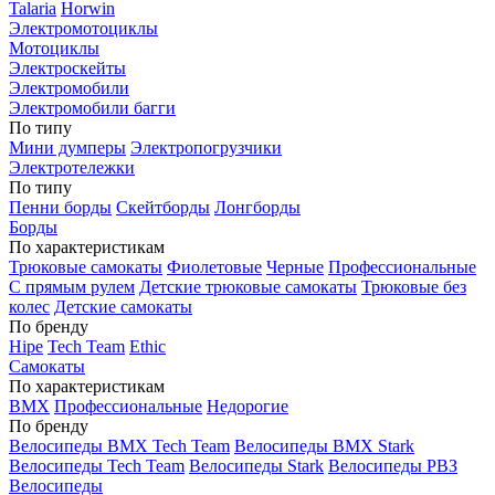
Talaria
Horwin
Электромотоциклы
Мотоциклы
Электроскейты
Электромобили
Электромобили багги
По типу
Мини думперы
Электропогрузчики
Электротележки
По типу
Пенни борды
Скейтборды
Лонгборды
Борды
По характеристикам
Трюковые самокаты
Фиолетовые
Черные
Профессиональные
С прямым рулем
Детские трюковые самокаты
Трюковые без
колес
Детские самокаты
По бренду
Hipe
Tech Team
Ethic
Самокаты
По характеристикам
BMX
Профессиональные
Недорогие
По бренду
Велосипеды BMX Tech Team
Велосипеды BMX Stark
Велосипеды Tech Team
Велосипеды Stark
Велосипеды РВЗ
Велосипеды