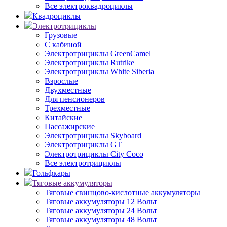
Все электроквадроциклы
Квадроциклы
Электротрициклы
Грузовые
С кабиной
Электротрициклы GreenCamel
Электротрициклы Rutrike
Электротрициклы White Siberia
Взрослые
Двухместные
Для пенсионеров
Трехместные
Китайские
Пассажирские
Электротрициклы Skyboard
Электротрициклы GT
Электротрициклы City Coco
Все электротрициклы
Гольфкары
Тяговые аккумуляторы
Тяговые свинцово-кислотные аккумуляторы
Тяговые аккумуляторы 12 Вольт
Тяговые аккумуляторы 24 Вольт
Тяговые аккумуляторы 48 Вольт