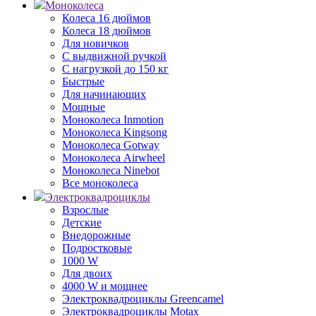
Моноколеса
Колеса 16 дюймов
Колеса 18 дюймов
Для новичков
С выдвижной ручкой
С нагрузкой до 150 кг
Быстрые
Для начинающих
Мощные
Моноколеса Inmotion
Моноколеса Kingsong
Моноколеса Gotway
Моноколеса Airwheel
Моноколеса Ninebot
Все моноколеса
Электроквадроциклы
Взрослые
Детские
Внедорожные
Подростковые
1000 W
Для двоих
4000 W и мощнее
Электроквадроциклы Greencamel
Электроквадроциклы Motax