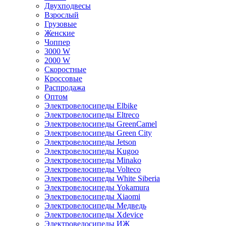
Двухподвесы
Взрослый
Грузовые
Женские
Чоппер
3000 W
2000 W
Скоростные
Кроссовые
Распродажа
Оптом
Электровелосипеды Elbike
Электровелосипеды Eltreco
Электровелосипеды GreenCamel
Электровелосипеды Green City
Электровелосипеды Jetson
Электровелосипеды Kugoo
Электровелосипеды Minako
Электровелосипеды Volteco
Электровелосипеды White Siberia
Электровелосипеды Yokamura
Электровелосипеды Xiaomi
Электровелосипеды Медведь
Электровелосипеды Xdevice
Электровелосипеды ИЖ