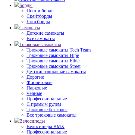
Борды
Пенни борды
Скейтборды
Лонгборды
Самокаты
Детские самокаты
Все самокаты
Трюковые самокаты
Трюковые самокаты Tech Team
Трюковые самокаты Hipe
Трюковые самокаты Ethic
Трюковые самокаты Street
Детские трюковые самокаты
Дорогие
Фиолетовые
Парковые
Черные
Профессиональные
С прямым рулем
Трюковые без колес
Все трюковые самокаты
Велосипеды
Велосипеды BMX
Профессиональные