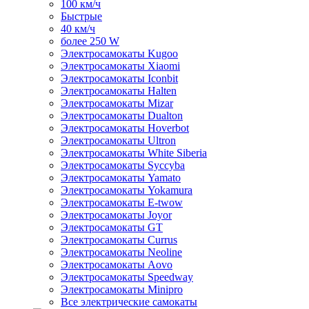
100 км/ч
Быстрые
40 км/ч
более 250 W
Электросамокаты Kugoo
Электросамокаты Xiaomi
Электросамокаты Iconbit
Электросамокаты Halten
Электросамокаты Mizar
Электросамокаты Dualton
Электросамокаты Hoverbot
Электросамокаты Ultron
Электросамокаты White Siberia
Электросамокаты Syccyba
Электросамокаты Yamato
Электросамокаты Yokamura
Электросамокаты E-twow
Электросамокаты Joyor
Электросамокаты GT
Электросамокаты Currus
Электросамокаты Neoline
Электросамокаты Aovo
Электросамокаты Speedway
Электросамокаты Minipro
Все электрические самокаты