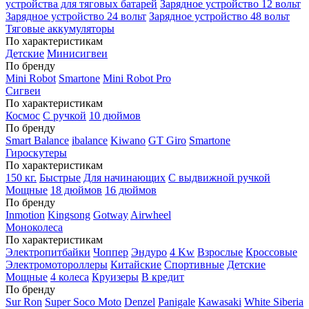
устройства для тяговых батарей
Зарядное устройство 12 вольт
Зарядное устройство 24 вольт
Зарядное устройство 48 вольт
Тяговые аккумуляторы
По характеристикам
Детские
Минисигвеи
По бренду
Mini Robot
Smartone
Mini Robot Pro
Сигвеи
По характеристикам
Космос
С ручкой
10 дюймов
По бренду
Smart Balance
ibalance
Kiwano
GT Giro
Smartone
Гироскутеры
По характеристикам
150 кг.
Быстрые
Для начинающих
С выдвижной ручкой
Мощные
18 дюймов
16 дюймов
По бренду
Inmotion
Kingsong
Gotway
Airwheel
Моноколеса
По характеристикам
Электропитбайки
Чоппер
Эндуро
4 Kw
Взрослые
Кроссовые
Электромотороллеры
Китайские
Спортивные
Детские
Мощные
4 колеса
Круизеры
В кредит
По бренду
Sur Ron
Super Soco Moto
Denzel
Panigale
Kawasaki
White Siberia