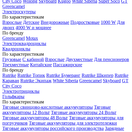
City Coco
Wolong
Skyboard
Kugoo
White Siberia
Super Soco
GT
Greencamel
Электроскутеры
По характеристикам
Взрослые
Детские
Внедорожные
Подростковые
1000 W
Для
двоих
4000 W и мощнее
По бренду
Greencamel
Motax
Электроквадроциклы
Квадроциклы
По характеристикам
Грузовые
С кабиной
Взрослые
Двухместные
Для пенсионеров
Трехместные
Китайские
Пассажирские
По бренду
Rutrike
Rutrike Топик
Rutrike Бумеранг
Rutrike Шкипер
Rutrike
Караван
Rutrike Экипаж
White Siberia
Greencamel
Skyboard
GT
City Coco
Электротрициклы
Гольфкары
По характеристикам
Тяговые свинцово-кислотные аккумуляторы
Тяговые
аккумуляторы 12 Вольт
Тяговые аккумуляторы 24 Вольт
Тяговые аккумуляторы 48 Вольт
Тяговые аккумуляторы для
погрузчиков
Тяговые аккумуляторы для электротележки
Тяговые аккумуляторы российского производства
Зарядные