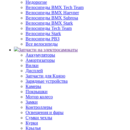
Недорогие
Велосипеды BMX Tech Team
Велосипеды BMX Haevner
Велосипеды BMX Subrosa
Велосипеды BMX Stark
Велосипеды Tech Team
Велосипеды Stark
Велосипеды РВЗ
Все велосипеды
Запчасти на электросамокаты
Аккумуляторы
Амортизаторы
Вилки
Дисплей
Запчасти для Kugoo
Зарядные устройства
Камеры
Покрышки
Мотор колесо
Замки
Контроллеры
Освещения и фары
Сумки чехлы
Курки
Крылья