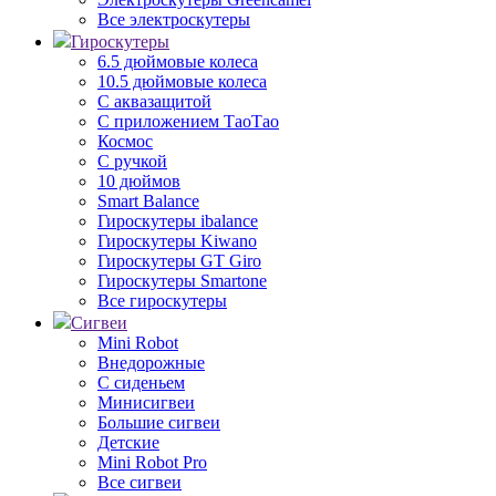
Все электроскутеры
Гироскутеры
6.5 дюймовые колеса
10.5 дюймовые колеса
С аквазащитой
С приложением ТаоТао
Космос
С ручкой
10 дюймов
Smart Balance
Гироскутеры ibalance
Гироскутеры Kiwano
Гироскутеры GT Giro
Гироскутеры Smartone
Все гироскутеры
Сигвеи
Mini Robot
Внедорожные
С сиденьем
Минисигвеи
Большие сигвеи
Детские
Mini Robot Pro
Все сигвеи