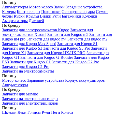
По типу
Аккумуляторы
Мотор колесо
Замки
Зарядные устройства
Камеры
Контроллеры
Покрышки
Освещения и фары
Сумки
чехлы
Курки
Крылья
Вилки
Рули
Багажники
Колодки
Амортизаторы
Дисплей
По бренду
Запчасти для электросамокатов Kugoo
Запчасти для
электросамокатов Xiaomi
Запчасти для Kugoo m5
Запчасти для
Кugoo m4 pro
Запчасти для kugoo m4
Запчасти для kugoo m2
Запчасти для Kugoo Max Speed
Запчасти для Kugoo S1
Запчасти для Kugoo S3
Запчасти для Kugoo S3 Pro
Запчасти
для Kugoo X1
Запчасти для Kugoo HX/HX PRO
Запчасти для
Kugoo G1
Запчасти для Kugoo G-Booster
Запчасти для Kugoo
ES3
Запчасти для Kugoo C1
Запчасти для Kugoo G2 Pro
Запчасти для Kugoo C1 Pro
Запчасти на электросамокаты
По типу
Мотор-колесо
Зарядные устройства
Корпус аккумуляторов
Аккумуляторы
По бренду
Запчасти для Minako
Запчасти на электровелосипеды
Запчасти для электротрициклов
По типу
Шкурки
Деки
Грипсы
Рули
Пеги
Колеса