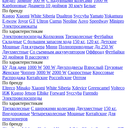
кредит
Зимние
500 W
С надувными колесами
1000 W
Карбоновые
Диаметр 10 дюймов
30 км/ч
Белые
По бренду
Kugoo
Xiaomi
White Siberia
Dualtron
Syccyba
Yamato
Yokamura
E-twow
Joyor
GT
Ultron
Currus
Neoline
Aovo
Speedway
Minipro
Электросамокаты
По характеристикам
Электровелосипеды Колхозник
Трехколесные
Фетбайки
Складные
С большим запасом хода
150 кг.
120 кг.
Детские
Мощные
Для курьера
Мини
Полноприводные
До 250 W
Двухместные
Со съемным аккумулятором
Оффроад
Фетбайки
20 дюймов
В рассрочку
По характеристикам
БУ
Для дачи
1000 W
500 W
Двухподвесы
Взрослый
Грузовые
Женские
Чоппер
3000 W
2000 W
Скоростные
Кроссовые
Распродажа
Китайские
Российские
Оптом
По бренду
Eltreco
Minako
Xiaomi
White Siberia
Xdevice
Greencamel
Volteco
ИЖ
Kugoo
Jetson
Elbike
Forward
Syccyba
Furendo
Электровелосипеды
По характеристикам
Трехколесные
С широкими колесами
Двухместные
150 кг.
Внедорожные
Четырехколесные
Мощные
Китайские
Для
пенсионеров
По бренду