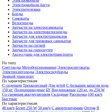
Электромобили
Электромобили багги
Электротележки
Борды
Самокаты
Велосипеды
Запчасти на электросамокаты
Запчасти на электровелосипеды
Запчасти для электротрициклов
Запчасти для трюковых самокатов
Запчасти на сигвей
Запчасти на гироскутер
Аксессуары для электротранспорта
По типу
Снегоходы
Мотобуксировщики
Электроснегокаты
Электроснегоходы
Электросноуборды
Зимний транспорт
По характеристикам
С сиденьем
Трехколесный
Для детей
С большим запасом хода
150 кг.
Полноприводные
БУ
Внедорожные
120 кг.
до 250 W
Со съемным аккумулятором
Складные
Рассрочка
100 км/ч
Быстрые
По характеристикам
40 км/ч
Более 250 W
50 км/ч
С амортизаторами
Оптом
В