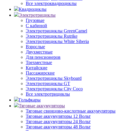
Все электроквадроциклы
Квадроциклы
Электротрициклы
Грузовые
С кабиной
Электротрициклы GreenCamel
Электротрициклы Rutrike
Электротрициклы White Siberia
Взрослые
Двухместные
Для пенсионеров
Трехместные
Китайские
Пассажирские
Электротрициклы Skyboard
Электротрициклы GT
Электротрициклы City Coco
Все электротрициклы
Гольфкары
Тяговые аккумуляторы
Тяговые свинцово-кислотные аккумуляторы
Тяговые аккумуляторы 12 Вольт
Тяговые аккумуляторы 24 Вольт
Тяговые аккумуляторы 48 Вольт