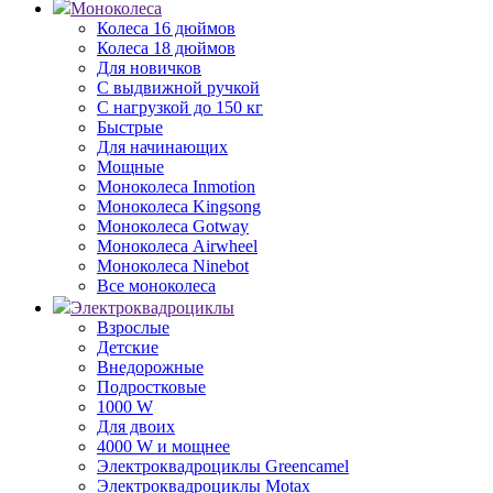
Моноколеса
Колеса 16 дюймов
Колеса 18 дюймов
Для новичков
С выдвижной ручкой
С нагрузкой до 150 кг
Быстрые
Для начинающих
Мощные
Моноколеса Inmotion
Моноколеса Kingsong
Моноколеса Gotway
Моноколеса Airwheel
Моноколеса Ninebot
Все моноколеса
Электроквадроциклы
Взрослые
Детские
Внедорожные
Подростковые
1000 W
Для двоих
4000 W и мощнее
Электроквадроциклы Greencamel
Электроквадроциклы Motax