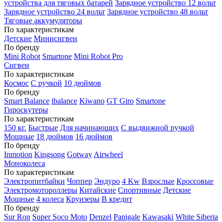
устройства для тяговых батарей
Зарядное устройство 12 вольт
Зарядное устройство 24 вольт
Зарядное устройство 48 вольт
Тяговые аккумуляторы
По характеристикам
Детские
Минисигвеи
По бренду
Mini Robot
Smartone
Mini Robot Pro
Сигвеи
По характеристикам
Космос
С ручкой
10 дюймов
По бренду
Smart Balance
ibalance
Kiwano
GT Giro
Smartone
Гироскутеры
По характеристикам
150 кг.
Быстрые
Для начинающих
С выдвижной ручкой
Мощные
18 дюймов
16 дюймов
По бренду
Inmotion
Kingsong
Gotway
Airwheel
Моноколеса
По характеристикам
Электропитбайки
Чоппер
Эндуро
4 Kw
Взрослые
Кроссовые
Электромотороллеры
Китайские
Спортивные
Детские
Мощные
4 колеса
Круизеры
В кредит
По бренду
Sur Ron
Super Soco Moto
Denzel
Panigale
Kawasaki
White Siberia