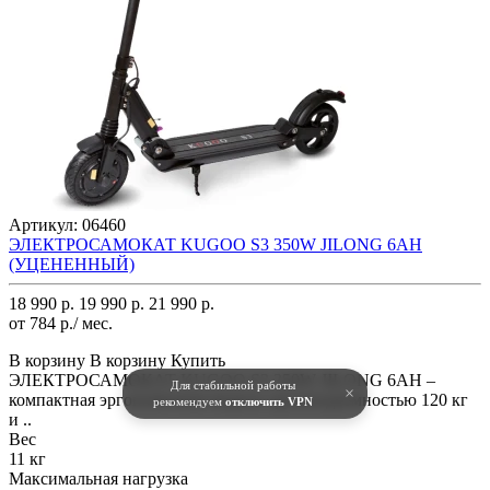
Артикул:
06460
ЭЛЕКТРОСАМОКАТ KUGOO S3 350W JILONG 6AH
(УЦЕНЕННЫЙ)
18 990 р.
19 990 р.
21 990 р.
от 784 р./ мес.
В корзину
В корзину
Купить
ЭЛЕКТРОСАМОКАТ KUGOO S3 350W JILONG 6AH –
Для стабильной работы
×
компактная эргономичная модель грузоподъемностью 120 кг
рекомендуем
отключить VPN
и ..
Вес
11 кг
Максимальная нагрузка