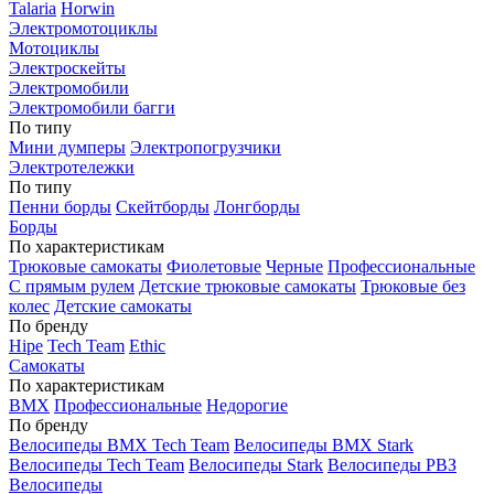
Talaria
Horwin
Электромотоциклы
Мотоциклы
Электроскейты
Электромобили
Электромобили багги
По типу
Мини думперы
Электропогрузчики
Электротележки
По типу
Пенни борды
Скейтборды
Лонгборды
Борды
По характеристикам
Трюковые самокаты
Фиолетовые
Черные
Профессиональные
С прямым рулем
Детские трюковые самокаты
Трюковые без
колес
Детские самокаты
По бренду
Hipe
Tech Team
Ethic
Самокаты
По характеристикам
BMX
Профессиональные
Недорогие
По бренду
Велосипеды BMX Tech Team
Велосипеды BMX Stark
Велосипеды Tech Team
Велосипеды Stark
Велосипеды РВЗ
Велосипеды