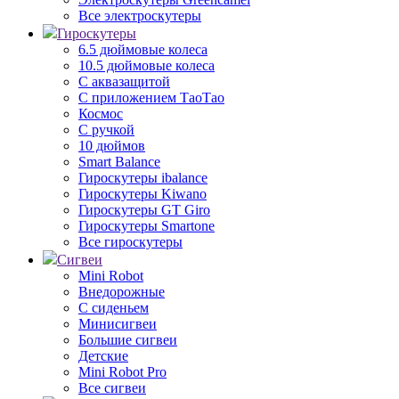
Все электроскутеры
Гироскутеры
6.5 дюймовые колеса
10.5 дюймовые колеса
С аквазащитой
С приложением ТаоТао
Космос
С ручкой
10 дюймов
Smart Balance
Гироскутеры ibalance
Гироскутеры Kiwano
Гироскутеры GT Giro
Гироскутеры Smartone
Все гироскутеры
Сигвеи
Mini Robot
Внедорожные
С сиденьем
Минисигвеи
Большие сигвеи
Детские
Mini Robot Pro
Все сигвеи