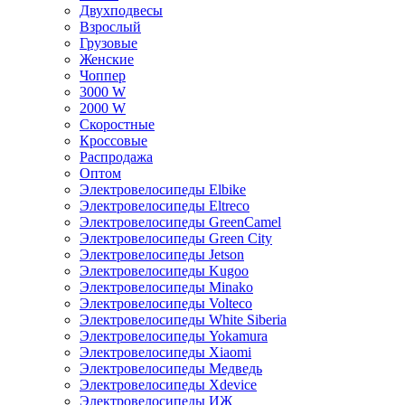
Двухподвесы
Взрослый
Грузовые
Женские
Чоппер
3000 W
2000 W
Скоростные
Кроссовые
Распродажа
Оптом
Электровелосипеды Elbike
Электровелосипеды Eltreco
Электровелосипеды GreenCamel
Электровелосипеды Green City
Электровелосипеды Jetson
Электровелосипеды Kugoo
Электровелосипеды Minako
Электровелосипеды Volteco
Электровелосипеды White Siberia
Электровелосипеды Yokamura
Электровелосипеды Xiaomi
Электровелосипеды Медведь
Электровелосипеды Xdevice
Электровелосипеды ИЖ