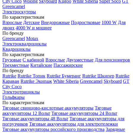
City Coco
Wolong
Skyboard
Kugoo
White Siberia
Super Soco
GT
Greencamel
Электроскутеры
По характеристикам
Взрослые
Детские
Внедорожные
Подростковые
1000 W
Для
двоих
4000 W и мощнее
По бренду
Greencamel
Motax
Электроквадроциклы
Квадроциклы
По характеристикам
Грузовые
С кабиной
Взрослые
Двухместные
Для пенсионеров
Трехместные
Китайские
Пассажирские
По бренду
Rutrike
Rutrike Топик
Rutrike Бумеранг
Rutrike Шкипер
Rutrike
Караван
Rutrike Экипаж
White Siberia
Greencamel
Skyboard
GT
City Coco
Электротрициклы
Гольфкары
По характеристикам
Тяговые свинцово-кислотные аккумуляторы
Тяговые
аккумуляторы 12 Вольт
Тяговые аккумуляторы 24 Вольт
Тяговые аккумуляторы 48 Вольт
Тяговые аккумуляторы для
погрузчиков
Тяговые аккумуляторы для электротележки
Тяговые аккумуляторы российского производства
Зарядные