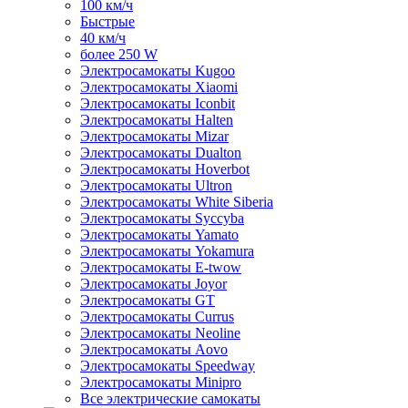
100 км/ч
Быстрые
40 км/ч
более 250 W
Электросамокаты Kugoo
Электросамокаты Xiaomi
Электросамокаты Iconbit
Электросамокаты Halten
Электросамокаты Mizar
Электросамокаты Dualton
Электросамокаты Hoverbot
Электросамокаты Ultron
Электросамокаты White Siberia
Электросамокаты Syccyba
Электросамокаты Yamato
Электросамокаты Yokamura
Электросамокаты E-twow
Электросамокаты Joyor
Электросамокаты GT
Электросамокаты Currus
Электросамокаты Neoline
Электросамокаты Aovo
Электросамокаты Speedway
Электросамокаты Minipro
Все электрические самокаты