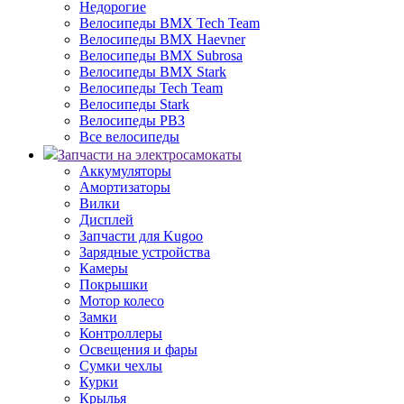
Недорогие
Велосипеды BMX Tech Team
Велосипеды BMX Haevner
Велосипеды BMX Subrosa
Велосипеды BMX Stark
Велосипеды Tech Team
Велосипеды Stark
Велосипеды РВЗ
Все велосипеды
Запчасти на электросамокаты
Аккумуляторы
Амортизаторы
Вилки
Дисплей
Запчасти для Kugoo
Зарядные устройства
Камеры
Покрышки
Мотор колесо
Замки
Контроллеры
Освещения и фары
Сумки чехлы
Курки
Крылья