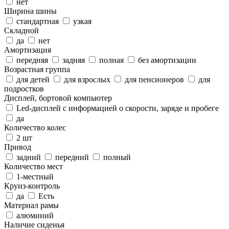
нет
Ширина шины
стандартная
узкая
Складной
да
нет
Амортизация
передняя
задняя
полная
без амортизации
Возрастная группа
для детей
для взрослых
для пенсионеров
для
подростков
Дисплей, бортовой компьютер
Led-дисплей c информацией о скорости, заряде и пробеге
да
Количество колес
2 шт
Привод
задний
передний
полный
Количество мест
1-местный
Круиз-контроль
да
Есть
Материал рамы
алюминий
Наличие сиденья