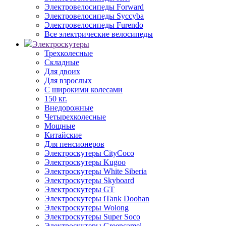
Электровелосипеды Forward
Электровелосипеды Syccyba
Электровелосипеды Furendo
Все электрические велосипеды
Электроскутеры
Трехколесные
Складные
Для двоих
Для взрослых
С широкими колесами
150 кг.
Внедорожные
Четырехколесные
Мощные
Китайские
Для пенсионеров
Электроскутеры CityCoco
Электроскутеры Kugoo
Электроскутеры White Siberia
Электроскутеры Skyboard
Электроскутеры GT
Электроскутеры iTank Doohan
Электроскутеры Wolong
Электроскутеры Super Soco
Электроскутеры Greencamel