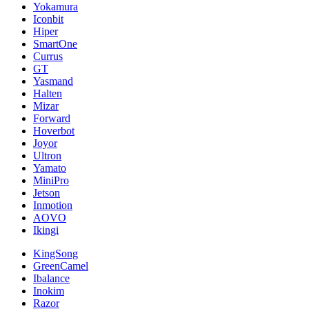
Yokamura
Iconbit
Hiper
SmartOne
Currus
GT
Yasmand
Halten
Mizar
Forward
Hoverbot
Joyor
Ultron
Yamato
MiniPro
Jetson
Inmotion
AOVO
Ikingi
KingSong
GreenCamel
Ibalance
Inokim
Razor