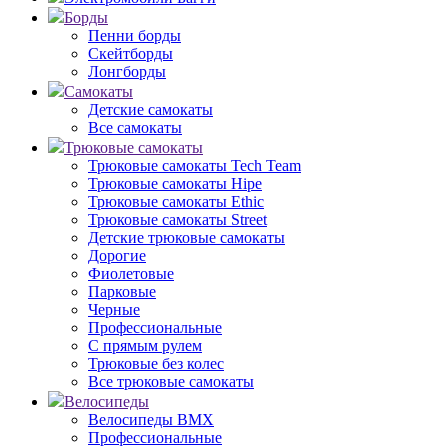
Борды
Пенни борды
Скейтборды
Лонгборды
Самокаты
Детские самокаты
Все самокаты
Трюковые самокаты
Трюковые самокаты Tech Team
Трюковые самокаты Hipe
Трюковые самокаты Ethic
Трюковые самокаты Street
Детские трюковые самокаты
Дорогие
Фиолетовые
Парковые
Черные
Профессиональные
С прямым рулем
Трюковые без колес
Все трюковые самокаты
Велосипеды
Велосипеды BMX
Профессиональные