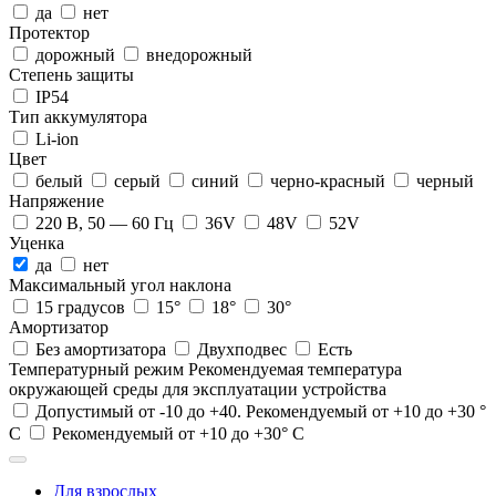
да
нет
Протектор
дорожный
внедорожный
Степень защиты
IP54
Тип аккумулятора
Li-ion
Цвет
белый
серый
синий
черно-красный
черный
Напряжение
220 В, 50 — 60 Гц
36V
48V
52V
Уценка
да
нет
Максимальный угол наклона
15 градусов
15°
18°
30°
Амортизатор
Без амортизатора
Двухподвес
Есть
Температурный режим
Рекомендуемая температура
окружающей среды для эксплуатации устройства
Допустимый от -10 до +40. Рекомендуемый от +10 до +30 °
С
Рекомендуемый от +10 до +30° С
Для взрослых