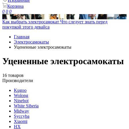
Избранные
Корзина
0
0
0
Как выбрать электросамокат
Что следует знать перед
покупкой этого девайса
Главная
Электросамокаты
Уцененные электросамокаты
Уцененные электросамокаты
16 товаров
Производители
Kugoo
Wolong
Ninebot
White Siberia
Midway
Syccyba
Xiaomi
HX