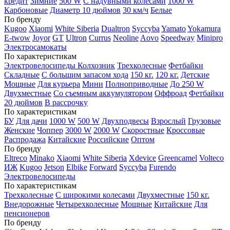
кредит
Зимние
500 W
С надувными колесами
1000 W
Карбоновые
Диаметр 10 дюймов
30 км/ч
Белые
По бренду
Kugoo
Xiaomi
White Siberia
Dualtron
Syccyba
Yamato
Yokamura
E-twow
Joyor
GT
Ultron
Currus
Neoline
Aovo
Speedway
Minipro
Электросамокаты
По характеристикам
Электровелосипеды Колхозник
Трехколесные
Фетбайки
Складные
С большим запасом хода
150 кг.
120 кг.
Детские
Мощные
Для курьера
Мини
Полноприводные
До 250 W
Двухместные
Со съемным аккумулятором
Оффроад
Фетбайки
20 дюймов
В рассрочку
По характеристикам
БУ
Для дачи
1000 W
500 W
Двухподвесы
Взрослый
Грузовые
Женские
Чоппер
3000 W
2000 W
Скоростные
Кроссовые
Распродажа
Китайские
Российские
Оптом
По бренду
Eltreco
Minako
Xiaomi
White Siberia
Xdevice
Greencamel
Volteco
ИЖ
Kugoo
Jetson
Elbike
Forward
Syccyba
Furendo
Электровелосипеды
По характеристикам
Трехколесные
С широкими колесами
Двухместные
150 кг.
Внедорожные
Четырехколесные
Мощные
Китайские
Для
пенсионеров
По бренду