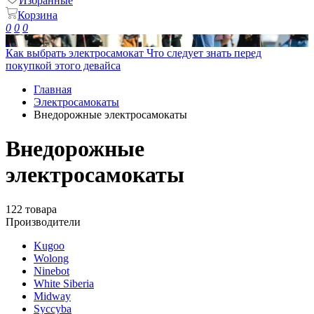
Избранные
Корзина
0
0
0
Как выбрать электросамокат
Что следует знать перед
покупкой этого девайса
Главная
Электросамокаты
Внедорожные электросамокаты
Внедорожные
электросамокаты
122 товара
Производители
Kugoo
Wolong
Ninebot
White Siberia
Midway
Syccyba