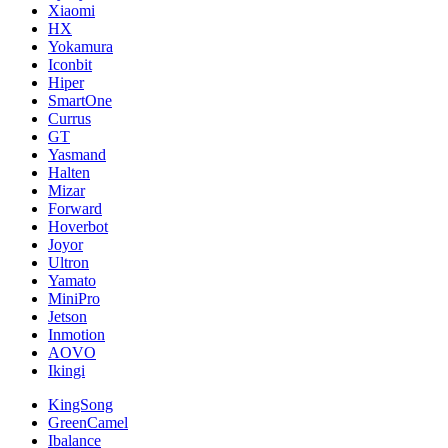
Xiaomi
HX
Yokamura
Iconbit
Hiper
SmartOne
Currus
GT
Yasmand
Halten
Mizar
Forward
Hoverbot
Joyor
Ultron
Yamato
MiniPro
Jetson
Inmotion
AOVO
Ikingi
KingSong
GreenCamel
Ibalance