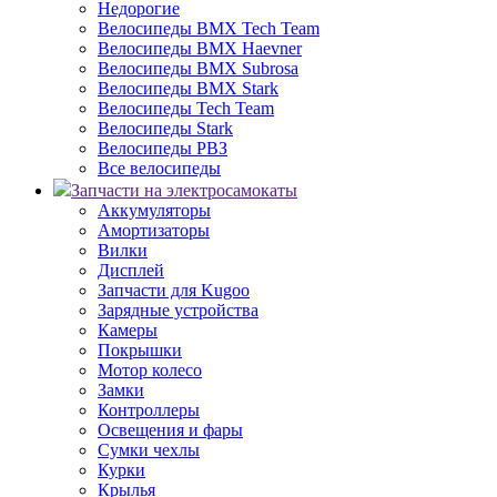
Недорогие
Велосипеды BMX Tech Team
Велосипеды BMX Haevner
Велосипеды BMX Subrosa
Велосипеды BMX Stark
Велосипеды Tech Team
Велосипеды Stark
Велосипеды РВЗ
Все велосипеды
Запчасти на электросамокаты
Аккумуляторы
Амортизаторы
Вилки
Дисплей
Запчасти для Kugoo
Зарядные устройства
Камеры
Покрышки
Мотор колесо
Замки
Контроллеры
Освещения и фары
Сумки чехлы
Курки
Крылья