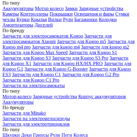
По типу
Аккумуляторы
Мотор колесо
Замки
Зарядные устройства
Камеры
Контроллеры
Покрышки
Освещения и фары
Сумки
чехлы
Курки
Крылья
Вилки
Рули
Багажники
Колодки
Амортизаторы
Дисплей
По бренду
Запчасти для электросамокатов Kugoo
Запчасти для
электросамокатов Xiaomi
Запчасти для Kugoo m5
Запчасти для
Кugoo m4 pro
Запчасти для kugoo m4
Запчасти для kugoo m2
Запчасти для Kugoo Max Speed
Запчасти для Kugoo S1
Запчасти для Kugoo S3
Запчасти для Kugoo S3 Pro
Запчасти
для Kugoo X1
Запчасти для Kugoo HX/HX PRO
Запчасти для
Kugoo G1
Запчасти для Kugoo G-Booster
Запчасти для Kugoo
ES3
Запчасти для Kugoo C1
Запчасти для Kugoo G2 Pro
Запчасти для Kugoo C1 Pro
Запчасти на электросамокаты
По типу
Мотор-колесо
Зарядные устройства
Корпус аккумуляторов
Аккумуляторы
По бренду
Запчасти для Minako
Запчасти на электровелосипеды
Запчасти для электротрициклов
По типу
Шкурки
Деки
Грипсы
Рули
Пеги
Колеса