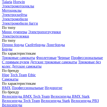
Talaria
Horwin
Электромотоциклы
Мотоциклы
Электроскейты
Электромобили
Электромобили багги
По типу
Мини думперы
Электропогрузчики
Электротележки
По типу
Пенни борды
Скейтборды
Лонгборды
Борды
По характеристикам
Трюковые самокаты
Фиолетовые
Черные
Профессиональные
С прямым рулем
Детские трюковые самокаты
Трюковые без
колес
Детские самокаты
По бренду
Hipe
Tech Team
Ethic
Самокаты
По характеристикам
BMX
Профессиональные
Недорогие
По бренду
Велосипеды BMX Tech Team
Велосипеды BMX Stark
Велосипеды Tech Team
Велосипеды Stark
Велосипеды РВЗ
Велосипеды