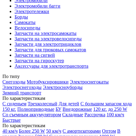
Электромобили
Электромобили багги
Электротележки
Борды
Самокаты
Велосипеды
Запчасти на электросамокаты
Запчасти на электровелосипеды
Запчасти для электротрициклов
Запчасти для трюковых самокатов
Запчасти на сигвей
Запчасти на гироскутер
Аксессуары для электротранспорта
По типу
Снегоходы
Мотобуксировщики
Электроснегокаты
Электроснегоходы
Электросноуборды
Зимний транспорт
По характеристикам
С сиденьем
Трехколесный
Для детей
С большим запасом хода
150 кг.
Полноприводные
БУ
Внедорожные
120 кг.
до 250 W
Со съемным аккумулятором
Складные
Рассрочка
100 км/ч
Быстрые
По характеристикам
40 км/ч
Более 250 W
50 км/ч
С амортизаторами
Оптом
В