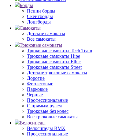
Борды
Пенни борды
Скейтборды
Лонгборды
Самокаты
Детские самокаты
Все самокаты
Трюковые самокаты
Трюковые самокаты Tech Team
Трюковые самокаты Hipe
Трюковые самокаты Ethic
Трюковые самокаты Street
Детские трюковые самокаты
Дорогие
Фиолетовые
Парковые
Черные
Профессиональные
С прямым рулем
Трюковые без колес
Все трюковые самокаты
Велосипеды
Велосипеды BMX
Профессиональные