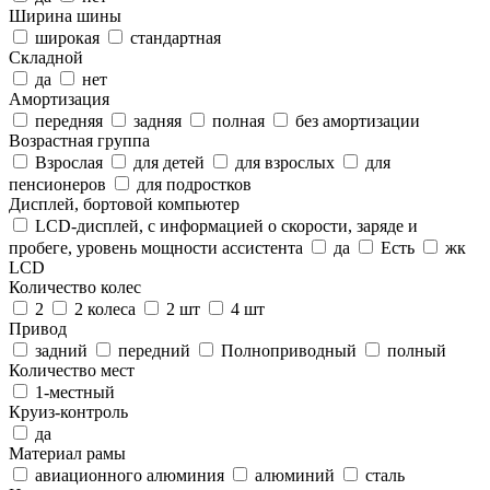
Ширина шины
широкая
стандартная
Складной
да
нет
Амортизация
передняя
задняя
полная
без амортизации
Возрастная группа
Взрослая
для детей
для взрослых
для
пенсионеров
для подростков
Дисплей, бортовой компьютер
LCD-дисплей, с информацией о скорости, заряде и
пробеге, уровень мощности ассистента
да
Есть
жк
LCD
Количество колес
2
2 колеса
2 шт
4 шт
Привод
задний
передний
Полноприводный
полный
Количество мест
1-местный
Круиз-контроль
да
Материал рамы
авиационного алюминия
алюминий
сталь