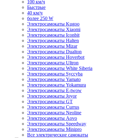
100 км/ч
Быстрые
40 км/ч
более 250 W
Электросамокаты Kugoo
Электросамокаты Xiaomi
Электросамокаты Iconbit
Электросамокаты Halten
Электросамокаты Mizar
Электросамокаты Dualton
Электросамокаты Hoverbot
Электросамокаты Ultron
Электросамокаты White Siberia
Электросамокаты Syccyba
Электросамокаты Yamato
Электросамокаты Yokamura
Электросамокаты E-twow
Электросамокаты Joyor
Электросамокаты GT
Электросамокаты Currus
Электросамокаты Neoline
Электросамокаты Aovo
Электросамокаты Speedway
Электросамокаты Minipro
Все электрические самокаты