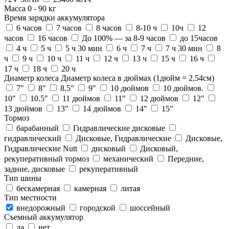
Масса
0
-
90
кг
Время зарядки аккумулятора
6 часов
7 часов
8 часов
8-10 ч
10ч
12
часов
16 часов
До 100% — за 8-9 часов
до 15часов
4 ч
5 ч
5 ч 30 мин
6 ч
7 ч
7 ч 30 мин
8
ч
9 ч
10 ч
11 ч
12 ч
13 ч
15 ч
16 ч
17 ч
18 ч
20 ч
Диаметр колеса
Диаметр колеса в дюймах (1дюйм = 2,54см)
7"
8"
8.5"
9"
10 дюймов
10 дюймов.
10"
10.5"
11 дюймов
11"
12 дюймов
12"
13 дюймов
13"
14 дюймов
14"
15"
Тормоз
барабанный
Гидравлические дисковые
гидравлический
Дисковые, Гидравлические
Дисковые,
Гидравлические Nutt
дисковый
Дисковый,
рекуперативный тормоз
механический
Передние,
задние, дисковые
рекуперативный
Тип шины
бескамерная
камерная
литая
Тип местности
внедорожный
городской
шоссейный
Съемный аккумулятор
да
нет