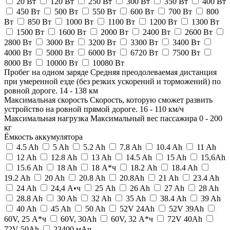
20 Вт
120 Вт
250 Вт
300 Вт
350 Вт
400 Вт
450 Вт
500 Вт
550 Вт
600 Вт
700 Вт
800
Вт
850 Вт
1000 Вт
1100 Вт
1200 Вт
1300 Вт
1500 Вт
1600 Вт
2000 Вт
2400 Вт
2600 Вт
2800 Вт
3000 Вт
3200 Вт
3300 Вт
3400 Вт
4000 Вт
5000 Вт
6000 Вт
6720 Вт
7500 Вт
8000 Вт
10000 Вт
10080 Вт
Пробег на одном заряде
Средняя преодолеваемая дистанция
при умеренной езде (без резких ускорений и торможений) по
ровной дороге.
14
-
138
км
Максимальная скорость
Скорость, которую сможет развить
устройство на ровной прямой дороге.
16
-
110
км/ч
Максимальная нагрузка
Максимальный вес пассажира
0
-
200
кг
Ёмкость аккумулятора
4.5 Ah
5 Ah
5.2 Ah
7.8 Ah
10.4 Ah
11 Ah
12 Ah
12.8 Ah
13 Ah
14.5 Ah
15 Ah
15,6Ah
15.6 Ah
18 Ah
18 А*ч
18.2 Ah
18.4 Ah
19.2 Ah
20 Ah
20.8 Ah
20.8Ah
21 Ah
23.4 Ah
24 Ah
24,4 А•ч
25 Ah
26 Ah
27 Ah
28 Ah
28.8 Ah
30 Ah
32 Ah
35 Ah
38.4 Ah
39 Ah
40 Ah
45 Ah
50 Ah
52V 24Ah
52V 39Ah
60V, 25 А*ч
60V, 30Ah
60V, 32 А*ч
72V 40Ah
72V 50Ah
23400 мАч