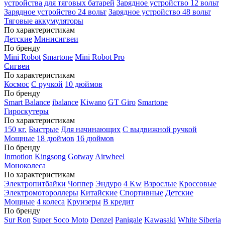
устройства для тяговых батарей
Зарядное устройство 12 вольт
Зарядное устройство 24 вольт
Зарядное устройство 48 вольт
Тяговые аккумуляторы
По характеристикам
Детские
Минисигвеи
По бренду
Mini Robot
Smartone
Mini Robot Pro
Сигвеи
По характеристикам
Космос
С ручкой
10 дюймов
По бренду
Smart Balance
ibalance
Kiwano
GT Giro
Smartone
Гироскутеры
По характеристикам
150 кг.
Быстрые
Для начинающих
С выдвижной ручкой
Мощные
18 дюймов
16 дюймов
По бренду
Inmotion
Kingsong
Gotway
Airwheel
Моноколеса
По характеристикам
Электропитбайки
Чоппер
Эндуро
4 Kw
Взрослые
Кроссовые
Электромотороллеры
Китайские
Спортивные
Детские
Мощные
4 колеса
Круизеры
В кредит
По бренду
Sur Ron
Super Soco Moto
Denzel
Panigale
Kawasaki
White Siberia