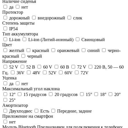
Наличие сиденья
да
нет
Протектор
дорожный
внедорожный
слик
Степень защиты
IP54
Тип аккумулятора
Li-ion
Li-ion (Литий-ионный)
Свинцовый
Цвет
желтый
красный
оранжевый
синий
черно-
красный
черный
Напряжение
52 V
52 В
60 V
60 В
72 V
220 В, 50 — 60
Гц.
36V
48V
52V
60V
72V
Уценка
да
нет
Максимальный угол наклона
12°
15 градусов
20 градусов
15°
18°
20°
25°
Амортизатор
Двухподвес
Есть
Передние, задние
Приложение на смартфон
нет
Модуль Bluetooth
Предназначен для подключения к телефону