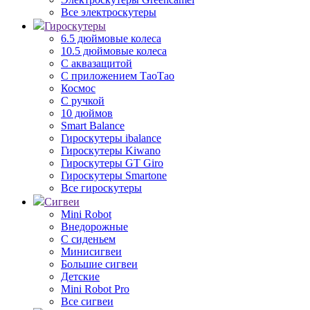
Все электроскутеры
Гироскутеры
6.5 дюймовые колеса
10.5 дюймовые колеса
С аквазащитой
С приложением ТаоТао
Космос
С ручкой
10 дюймов
Smart Balance
Гироскутеры ibalance
Гироскутеры Kiwano
Гироскутеры GT Giro
Гироскутеры Smartone
Все гироскутеры
Сигвеи
Mini Robot
Внедорожные
С сиденьем
Минисигвеи
Большие сигвеи
Детские
Mini Robot Pro
Все сигвеи