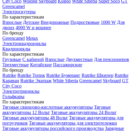
City Coco
Wolong
Skyboard
Kugoo
White Siberia
Super Soco
GT
Greencamel
Электроскутеры
По характеристикам
Взрослые
Детские
Внедорожные
Подростковые
1000 W
Для
двоих
4000 W и мощнее
По бренду
Greencamel
Motax
Электроквадроциклы
Квадроциклы
По характеристикам
Грузовые
С кабиной
Взрослые
Двухместные
Для пенсионеров
Трехместные
Китайские
Пассажирские
По бренду
Rutrike
Rutrike Топик
Rutrike Бумеранг
Rutrike Шкипер
Rutrike
Караван
Rutrike Экипаж
White Siberia
Greencamel
Skyboard
GT
City Coco
Электротрициклы
Гольфкары
По характеристикам
Тяговые свинцово-кислотные аккумуляторы
Тяговые
аккумуляторы 12 Вольт
Тяговые аккумуляторы 24 Вольт
Тяговые аккумуляторы 48 Вольт
Тяговые аккумуляторы для
погрузчиков
Тяговые аккумуляторы для электротележки
Тяговые аккумуляторы российского производства
Зарядные