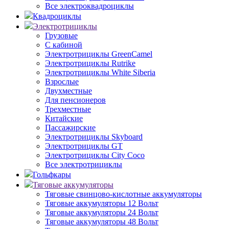
Все электроквадроциклы
Квадроциклы
Электротрициклы
Грузовые
С кабиной
Электротрициклы GreenCamel
Электротрициклы Rutrike
Электротрициклы White Siberia
Взрослые
Двухместные
Для пенсионеров
Трехместные
Китайские
Пассажирские
Электротрициклы Skyboard
Электротрициклы GT
Электротрициклы City Coco
Все электротрициклы
Гольфкары
Тяговые аккумуляторы
Тяговые свинцово-кислотные аккумуляторы
Тяговые аккумуляторы 12 Вольт
Тяговые аккумуляторы 24 Вольт
Тяговые аккумуляторы 48 Вольт