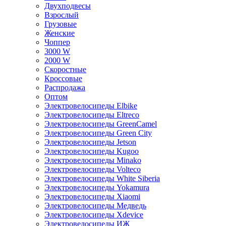
Двухподвесы
Взрослый
Грузовые
Женские
Чоппер
3000 W
2000 W
Скоростные
Кроссовые
Распродажа
Оптом
Электровелосипеды Elbike
Электровелосипеды Eltreco
Электровелосипеды GreenCamel
Электровелосипеды Green City
Электровелосипеды Jetson
Электровелосипеды Kugoo
Электровелосипеды Minako
Электровелосипеды Volteco
Электровелосипеды White Siberia
Электровелосипеды Yokamura
Электровелосипеды Xiaomi
Электровелосипеды Медведь
Электровелосипеды Xdevice
Электровелосипеды ИЖ