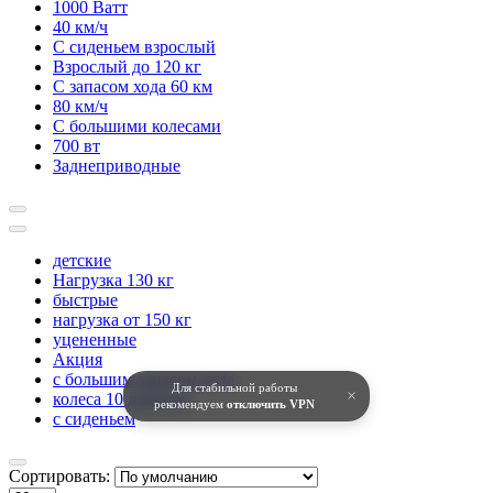
1000 Ватт
40 км/ч
С сиденьем взрослый
Взрослый до 120 кг
С запасом хода 60 км
80 км/ч
С большими колесами
700 вт
Заднеприводные
детские
Нагрузка 130 кг
быстрые
нагрузка от 150 кг
уцененные
Акция
с большим запасом хода
Для стабильной работы
×
колеса 10 дюймов
рекомендуем
отключить VPN
с сиденьем
Сортировать: