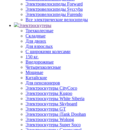
Электровелосипеды Forward
Электровелосипеды Syccyba
Электровелосипеды Furendo
Все электрические велосипеды
Электроскутеры
Трехколесные
Складные
Для двоих
Для взрослых
С широкими колесами
150 кг.
Внедорожные
Четырехколесные
Мощные
Китайские
Для пенсионеров
Электроскутеры CityCoco
Электроскутеры Kugoo
Электроскутеры White Siberia
Электроскутеры Skyboard
Электроскутеры GT
Электроскутеры iTank Doohan
Электроскутеры Wolong
Электроскутеры Super Soco
Электроскутеры Greencamel